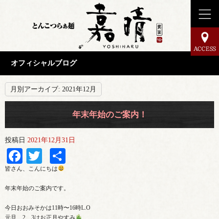
オフィシャルブログ
月別アーカイブ:
2021年12月
年末年始のご案内！
投稿日
2021年12月31日
Facebook
Twitter
共
有
皆さん、こんにちは
年末年始のご案内です。
今日おおみそかは11時〜16時L.O
元旦、2、3はお正月やすみ