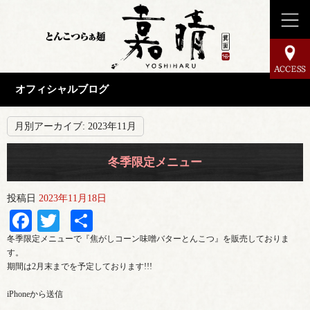
オフィシャルブログ
月別アーカイブ:
2023年11月
冬季限定メニュー
投稿日
2023年11月18日
Facebook
Twitter
共
有
冬季限定メニューで『焦がしコーン味噌バターとんこつ』を販売しておりま
す。
期間は2月末までを予定しております!!!
iPhoneから送信