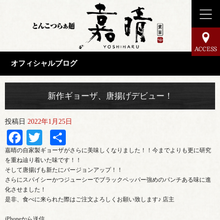
オフィシャルブログ
新作ギョーザ、唐揚げデビュー！
投稿日
2022年1月25日
Facebook
Twitter
共
有
嘉晴の自家製ギョーザがさらに美味しくなりました！！今までよりも更に研究
を重ね辿り着いた味です！！
そして唐揚げも新たにバージョンアップ！！
さらにスパイシーかつジューシーでブラックペッパー強めのパンチある味に進
化させました！
是非、食べに来られた際はご注文よろしくお願い致します♪ 店主
iPhoneから送信