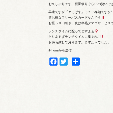
お久しぶりです。祇園祭りぐらいの勢いで
早速ですが「ぐるぱす」ってご存知ですか⁇
超お得なフリーパスカードなんです
お昼５０円引き、夜は半熟タマゴサービス
ランチタイムに配ってますよぉ
とりあえずランチタイムに集まれ
お待ち致しております。ますた～でした。
iPhoneから送信
Facebook
Twitter
共
有