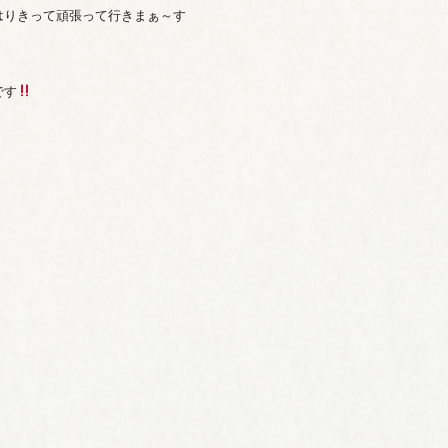
はりきって頑張って行きまぁ～す
です