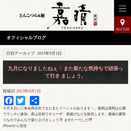
オフィシャルブログ
日別アーカイブ:
2013年9月1日
九月になりましたねぇ
また新たな気持ちで頑張っ
て行き ましょう。
投稿日
2013年9月1日
Facebook
Twitter
共
有
９月８日に三条会商店街でまたまたイベントがあります～。嘉晴は昼間は公園
でランチに参加、夜は店前でギョーザ、唐揚げなどを販売します。最後の夏祭
りなのでみんなで盛り上げましょう
ますたーでした
iPhoneから送信